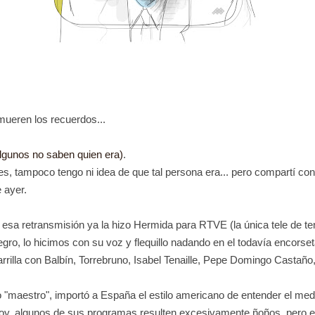
mueren los recuerdos...
lgunos no saben quien era)
.
s, tampoco tengo ni idea de que tal persona era... pero compartí con 
e ayer.
 esa retransmisión ya la hizo Hermida para RTVE (la única tele de t
gro, lo hicimos con su voz y flequillo nadando en el todavía encorset
rrilla con
Balbín,
Torrebruno, Isabel Tenaille, Pepe Domingo Castañ
maestro", importó a España el estilo americano de entender el medi
hoy, algunos de sus programas resulten excesivamente ñoños, pero e