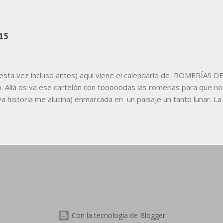
omo escape visual para todos los usuarios del metro, en un intento 
rid al cielo" una castiza muletilla que hoy modificamos, tras ver l
paña todo gira alrededor de una pregunta realizada a los usuarios
15
sta vez incluso antes) aquí viene el calendario de ROMERÍAS 
o. Allá os va ese cartelón con tooooodas las romerías para que no
a historia me alucina) enmarcada en un paisaje un tanto lunar. La 
mejor, también la versión en pdf aqui abajo: v v v v CALENDARIO
ea vuestro uso personal (que sigue habiendo geste pillina), por l
Con la tecnología de Blogger