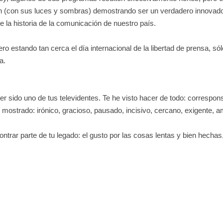
ón
(
con sus luces y sombras)
demostrando ser
un verdadero innovad
 la historia de la comunicación de nuestro país.
ero estando tan cerca el día internacional de la libertad de prensa, 
a
.
ber sido uno de tus televidentes.
Te he visto hacer de todo: corresponsa
s mostrado: irónico, gracioso, pausado, incisivo, cercano, exigente,
ntrar parte de tu legado: el gusto por las cosas lentas y bien hechas,