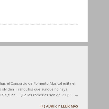
has el Consorcio de Fomento Musical edita el
 olviden. Tranquilos que aunque no haya
s a alguna... Que las romerías son de las pocas
pdf aqui abajo: v v v v Y si utilizáis el
(+) ABRIR Y LEER MÁS
or lo menos citad al dueño: el CFMZ.