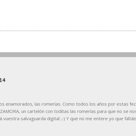
14
los enamorados, las romerías. Como todos los años por estas fec
AMORA, un cartelón con toditas las romerías para que no se nos
á vuestra salvaguarda digital ;-) Y que no me entere yo que faltái
r. Si necesitáis leerla mejor, Aquí la tenéis en jpg Y también en 
ea vuestro uso personal (que alguno ya lo ha hecho), ya sabéis, p