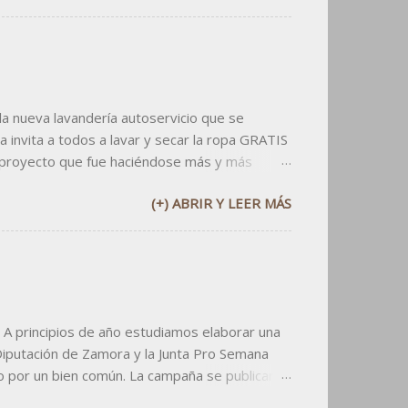
 nueva lavandería autoservicio que se
 invita a todos a lavar y secar la ropa GRATIS
 proyecto que fue haciéndose más y más
rían y que han confiado en mi criterio desde
(+) ABRIR Y LEER MÁS
 consistió en elaborar un logo informal,
las aplicaciones. Primero elaborar la tarjeta de
n un sitio privilegiad...
 A principios de año estudiamos elaborar una
Diputación de Zamora y la Junta Pro Semana
o por un bien común. La campaña se publicaría
ivo: dos millones de ojos al día. La campaña