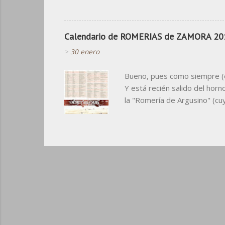
"¡Oh, cielos! " fue pensada c
noventa se popularizó "de Mad
Madrid a Zamora " En esta cam
Calendario de ROMERIAS de ZAMORA 20
>
30 enero
Bueno, pues como siempre (e
Y está recién salido del horn
la "Romería de Argusino" (cuy
necesitáis leer las fechas 
calendario para algo que no s