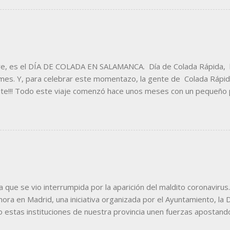
e, es el DÍA DE COLADA EN SALAMANCA. Día de Colada Rápida, la
ormes. Y, para celebrar este momentazo, la gente de Colada Rápida
nte!!! Todo este viaje comenzó hace unos meses con un pequeño
eños del establecimiento han tenido siempre muy claro lo que que
ocurriera todos los días :-) Con el nombre decidido, el primer paso
obre la idea de una lavadora acelerá. Tras el logo, el momento de 
 de toodo el establecimiento. La fachada, curva, monísima y situada e
ue se vio interrumpida por la aparición del maldito coronavirus.
a en Madrid, una iniciativa organizada por el Ayuntamiento, la 
o estas instituciones de nuestra provincia unen fuerzas apostand
adrid, esa maraña de túneles por donde pasa nuestro público objet