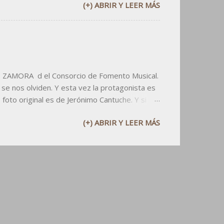
(+) ABRIR Y LEER MÁS
de fabricarles una ventana al cielo. En los
os cielos de nuestra provincia, para gritar " de
 del metro: ¿necesitas salir a que te...
DE ZAMORA d el Consorcio de Fomento Musical.
 se nos olviden. Y esta vez la protagonista es
foto original es de Jerónimo Cantuche. Y si
 2015 PDF Recordad que si utilizáis el
(+) ABRIR Y LEER MÁS
o menos citad al dueño: el CFMZ .