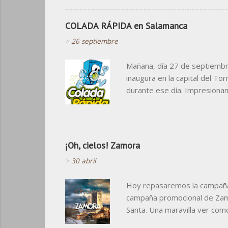
COLADA RÁPIDA en Salamanca
>
26 septiembre
Mañana, día 27 de septiembr
inaugura en la capital del T
durante ese día. Impresiona
grande. Destacar, que los du
el principio, cosa que ojalá 
colorista y de estilo cómic s
visita... Y después, el diseño
¡Oh, cielos! Zamora
>
30 abril
Hoy repasaremos la campaña q
campaña promocional de Zamor
Santa. Una maravilla ver com
en las vallas del Metro de M