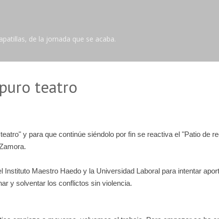
Ir al contenido principal
tillas, de la jornada que se acaba.
 puro teatro
atro" y para que continúe siéndolo por fin se reactiva el "Patio de re
 Zamora.
 el Instituto Maestro Haedo y la Universidad Laboral para intentar ap
ar y solventar los conflictos sin violencia.