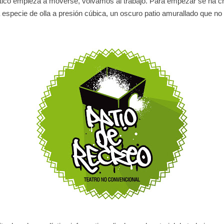
stico empieza a moverse, volvamos al trabajo. Para empezar se ha cr
 especie de olla a presión cúbica,
un oscuro patio amurallado que no 