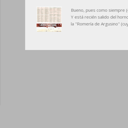
Bueno, pues como siempre (e
Y está recién salido del horn
la "Romería de Argusino" (cuy
necesitáis leer las fechas 
calendario para algo que no s