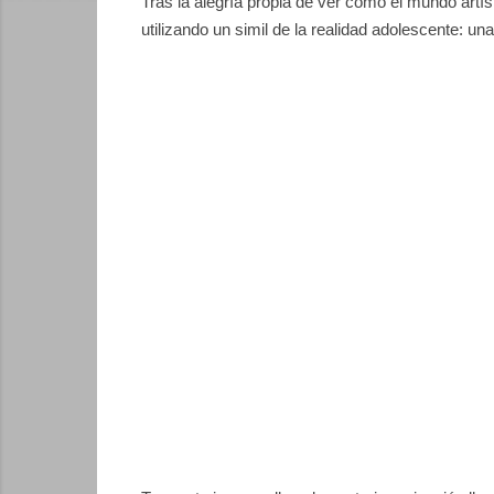
Tras la alegría propia de ver como el mundo artí
utilizando
un simil de la realidad adolescente:
una