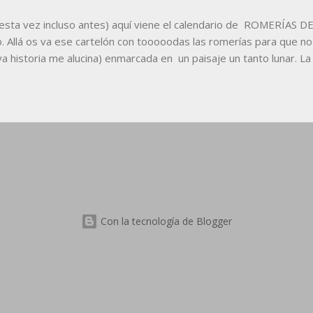
sta vez incluso antes) aquí viene el calendario de ROMERÍAS 
o. Allá os va ese cartelón con tooooodas las romerías para que no
a historia me alucina) enmarcada en un paisaje un tanto lunar. La 
mejor, también la versión en pdf aqui abajo: v v v v CALENDARIO
ea vuestro uso personal (que sigue habiendo geste pillina), por l
Con la tecnología de Blogger