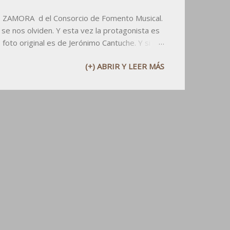
DE ZAMORA d el Consorcio de Fomento Musical.
 se nos olviden. Y esta vez la protagonista es
foto original es de Jerónimo Cantuche. Y si
 2015 PDF Recordad que si utilizáis el
(+) ABRIR Y LEER MÁS
o menos citad al dueño: el CFMZ .