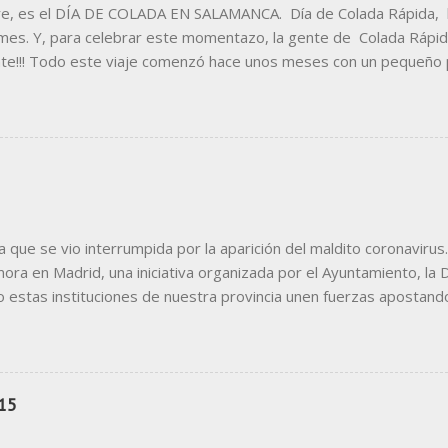
e, es el DÍA DE COLADA EN SALAMANCA. Día de Colada Rápida, la
ormes. Y, para celebrar este momentazo, la gente de Colada Rápida
nte!!! Todo este viaje comenzó hace unos meses con un pequeño
eños del establecimiento han tenido siempre muy claro lo que que
ocurriera todos los días :-) Con el nombre decidido, el primer paso
obre la idea de una lavadora acelerá. Tras el logo, el momento de 
 de toodo el establecimiento. La fachada, curva, monísima y situada e
ue se vio interrumpida por la aparición del maldito coronavirus.
a en Madrid, una iniciativa organizada por el Ayuntamiento, la 
o estas instituciones de nuestra provincia unen fuerzas apostand
adrid, esa maraña de túneles por donde pasa nuestro público objet
omo escape visual para todos los usuarios del metro, en un intento 
rid al cielo" una castiza muletilla que hoy modificamos, tras ver l
paña todo gira alrededor de una pregunta realizada a los usuarios
15