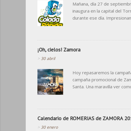
Mañana, día 27 de septiembr
inaugura en la capital del T
durante ese día. Impresiona
grande. Destacar, que los du
el principio, cosa que ojalá 
colorista y de estilo cómic s
visita... Y después, el diseño
¡Oh, cielos! Zamora
>
30 abril
Hoy repasaremos la campaña q
campaña promocional de Zamor
Santa. Una maravilla ver com
en las vallas del Metro de M
"¡Oh, cielos! " fue pensada c
noventa se popularizó "de Mad
Madrid a Zamora " En esta cam
Calendario de ROMERIAS de ZAMORA 20
>
30 enero