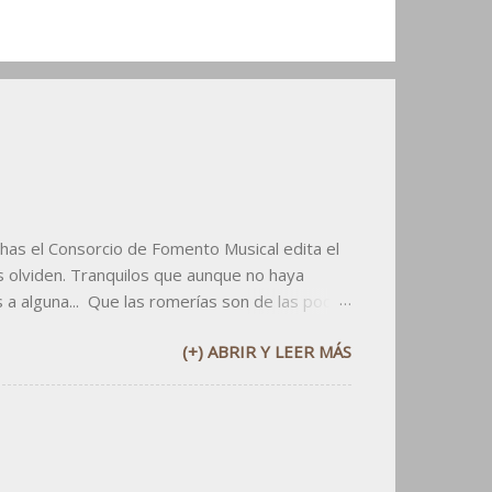
has el Consorcio de Fomento Musical edita el
 olviden. Tranquilos que aunque no haya
s a alguna... Que las romerías son de las pocas
pdf aqui abajo: v v v v Y si utilizáis el
(+) ABRIR Y LEER MÁS
or lo menos citad al dueño: el CFMZ.