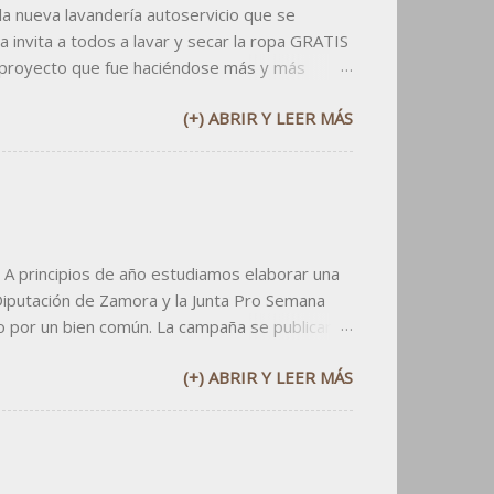
 nueva lavandería autoservicio que se
 invita a todos a lavar y secar la ropa GRATIS
 proyecto que fue haciéndose más y más
rían y que han confiado en mi criterio desde
(+) ABRIR Y LEER MÁS
 consistió en elaborar un logo informal,
las aplicaciones. Primero elaborar la tarjeta de
n un sitio privilegiad...
 A principios de año estudiamos elaborar una
Diputación de Zamora y la Junta Pro Semana
o por un bien común. La campaña se publicaría
ivo: dos millones de ojos al día. La campaña
(+) ABRIR Y LEER MÁS
de fabricarles una ventana al cielo. En los
os cielos de nuestra provincia, para gritar " de
 del metro: ¿necesitas salir a que te...