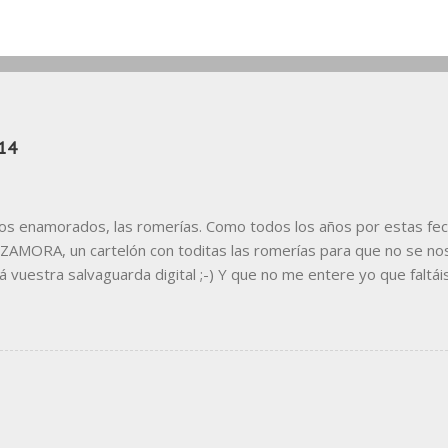
14
los enamorados, las romerías. Como todos los años por estas fec
AMORA, un cartelón con toditas las romerías para que no se nos
á vuestra salvaguarda digital ;-) Y que no me entere yo que faltái
r. Si necesitáis leerla mejor, Aquí la tenéis en jpg Y también en 
ea vuestro uso personal (que alguno ya lo ha hecho), ya sabéis, p