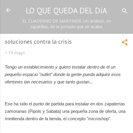
Ir al contenido principal
LO QUE QUEDA DEL DíA
EL CUADERNO DE MARTINDE. Un análisis, en
zapatillas, de la jornada que se acaba.
soluciones contra la crisis
>
19 mayo
Tengo un establecimiento y quiero instalar dentro de él un
pequeño espacio "outlet" donde la gente pueda adquirir esos
ofertones tan necesarios y que tanto gustan
...
Ese ha sido el punto de partida
para instalar en dos zapaterías
zamoranas (Pipols y Sabata) una pequeña zona de oferta, una
minitienda dentro de la tienda, el concepto "microshop".