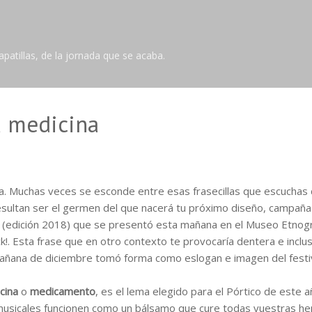
Ir al contenido principal
tillas, de la jornada que se acaba.
u medicina
 Muchas veces se esconde entre esas frasecillas que escuchas de 
resultan ser el germen del que nacerá tu próximo diseño, campaña 
(edición 2018) que se presentó esta mañana en el Museo Etnográfi
ick!. Esta frase que en otro contexto te provocaría dentera e incl
añana de diciembre tomó forma como eslogan e imagen del festiv
cina
o
medicamento
, es el lema elegido para el Pórtico de este 
usicales funcionen como un bálsamo que cure todas vuestras he