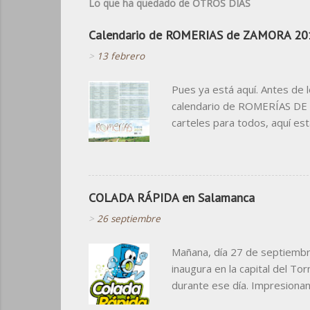
Lo que ha quedado de OTROS DÍAS
Calendario de ROMERIAS de ZAMORA 20
>
13 febrero
Pues ya está aquí. Antes de 
calendario de ROMERÍAS DE Z
carteles para todos, aquí est
cosas que no nos podrán quita
calendario para algo que no s
COLADA RÁPIDA en Salamanca
>
26 septiembre
Mañana, día 27 de septiembr
inaugura en la capital del T
durante ese día. Impresiona
grande. Destacar, que los du