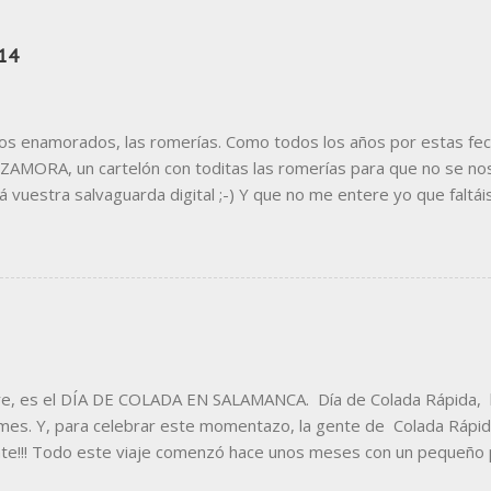
14
los enamorados, las romerías. Como todos los años por estas fec
AMORA, un cartelón con toditas las romerías para que no se nos
á vuestra salvaguarda digital ;-) Y que no me entere yo que faltái
r. Si necesitáis leerla mejor, Aquí la tenéis en jpg Y también en 
ea vuestro uso personal (que alguno ya lo ha hecho), ya sabéis, p
e, es el DÍA DE COLADA EN SALAMANCA. Día de Colada Rápida, la
ormes. Y, para celebrar este momentazo, la gente de Colada Rápida
nte!!! Todo este viaje comenzó hace unos meses con un pequeño
eños del establecimiento han tenido siempre muy claro lo que que