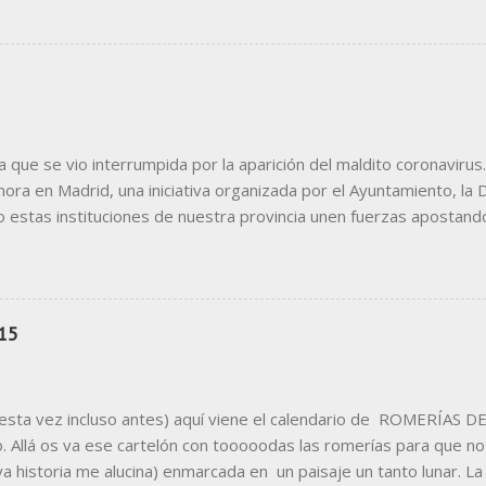
ocurriera todos los días :-) Con el nombre decidido, el primer paso
obre la idea de una lavadora acelerá. Tras el logo, el momento de 
 de toodo el establecimiento. La fachada, curva, monísima y situada e
ue se vio interrumpida por la aparición del maldito coronavirus.
a en Madrid, una iniciativa organizada por el Ayuntamiento, la 
o estas instituciones de nuestra provincia unen fuerzas apostand
adrid, esa maraña de túneles por donde pasa nuestro público objet
omo escape visual para todos los usuarios del metro, en un intento 
rid al cielo" una castiza muletilla que hoy modificamos, tras ver l
paña todo gira alrededor de una pregunta realizada a los usuarios
15
sta vez incluso antes) aquí viene el calendario de ROMERÍAS 
o. Allá os va ese cartelón con tooooodas las romerías para que no
a historia me alucina) enmarcada en un paisaje un tanto lunar. La 