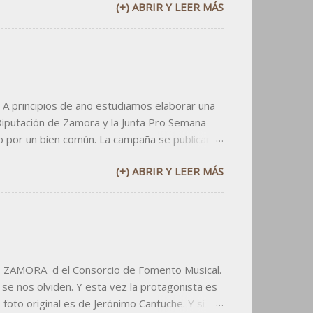
(+) ABRIR Y LEER MÁS
 consistió en elaborar un logo informal,
las aplicaciones. Primero elaborar la tarjeta de
n un sitio privilegiad...
 A principios de año estudiamos elaborar una
Diputación de Zamora y la Junta Pro Semana
o por un bien común. La campaña se publicaría
ivo: dos millones de ojos al día. La campaña
(+) ABRIR Y LEER MÁS
de fabricarles una ventana al cielo. En los
os cielos de nuestra provincia, para gritar " de
 del metro: ¿necesitas salir a que te...
DE ZAMORA d el Consorcio de Fomento Musical.
 se nos olviden. Y esta vez la protagonista es
foto original es de Jerónimo Cantuche. Y si