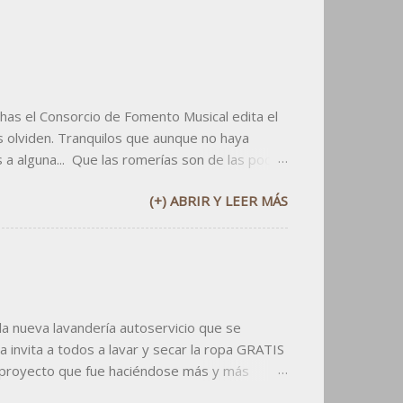
has el Consorcio de Fomento Musical edita el
 olviden. Tranquilos que aunque no haya
s a alguna... Que las romerías son de las pocas
pdf aqui abajo: v v v v Y si utilizáis el
(+) ABRIR Y LEER MÁS
or lo menos citad al dueño: el CFMZ.
 nueva lavandería autoservicio que se
 invita a todos a lavar y secar la ropa GRATIS
 proyecto que fue haciéndose más y más
rían y que han confiado en mi criterio desde