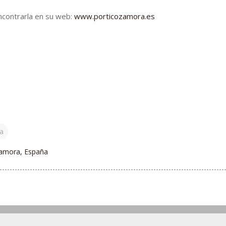
encontrarla en su web:
www.porticozamora.es
a
 Zamora, España