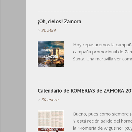
el principio, cosa que ojalá 
colorista y de estilo cómic s
visita... Y después, el diseño
¡Oh, cielos! Zamora
>
30 abril
Hoy repasaremos la campaña q
campaña promocional de Zamor
Santa. Una maravilla ver com
en las vallas del Metro de M
"¡Oh, cielos! " fue pensada c
noventa se popularizó "de Mad
Madrid a Zamora " En esta cam
Calendario de ROMERIAS de ZAMORA 20
>
30 enero
Bueno, pues como siempre (e
Y está recién salido del horn
la "Romería de Argusino" (cuy