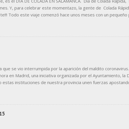
e, es el DÍA DE COLADA EN SALAMANCA. Día de Colada Rápida, la
ormes. Y, para celebrar este momentazo, la gente de Colada Rápida
nte!!! Todo este viaje comenzó hace unos meses con un pequeño
eños del establecimiento han tenido siempre muy claro lo que que
ocurriera todos los días :-) Con el nombre decidido, el primer paso
obre la idea de una lavadora acelerá. Tras el logo, el momento de 
 de toodo el establecimiento. La fachada, curva, monísima y situada e
ue se vio interrumpida por la aparición del maldito coronavirus.
a en Madrid, una iniciativa organizada por el Ayuntamiento, la 
o estas instituciones de nuestra provincia unen fuerzas apostand
adrid, esa maraña de túneles por donde pasa nuestro público objet
omo escape visual para todos los usuarios del metro, en un intento 
rid al cielo" una castiza muletilla que hoy modificamos, tras ver l
paña todo gira alrededor de una pregunta realizada a los usuarios
15