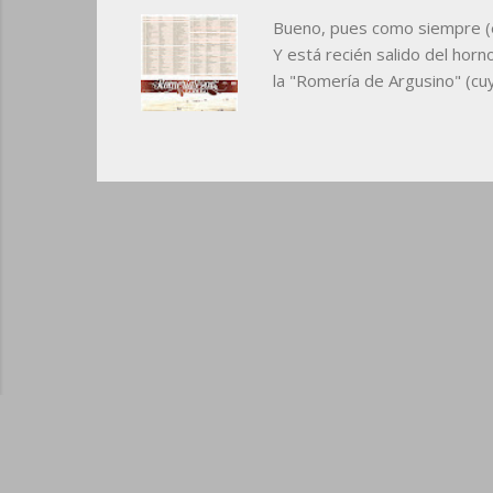
Bueno, pues como siempre (e
Y está recién salido del horn
la "Romería de Argusino" (cuy
necesitáis leer las fechas 
calendario para algo que no s