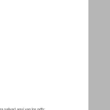
a salivar) aquí van los pdfs: