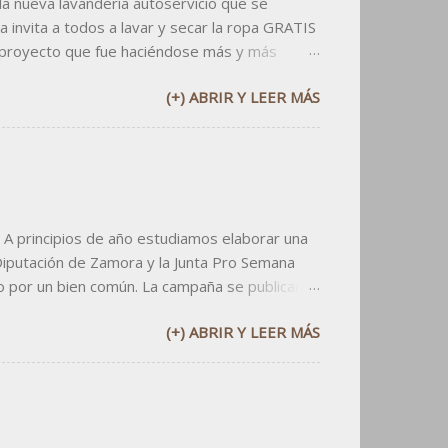
 nueva lavandería autoservicio que se
 invita a todos a lavar y secar la ropa GRATIS
 proyecto que fue haciéndose más y más
rían y que han confiado en mi criterio desde
(+) ABRIR Y LEER MÁS
 consistió en elaborar un logo informal,
las aplicaciones. Primero elaborar la tarjeta de
n un sitio privilegiad...
 A principios de año estudiamos elaborar una
Diputación de Zamora y la Junta Pro Semana
o por un bien común. La campaña se publicaría
ivo: dos millones de ojos al día. La campaña
(+) ABRIR Y LEER MÁS
de fabricarles una ventana al cielo. En los
os cielos de nuestra provincia, para gritar " de
 del metro: ¿necesitas salir a que te...