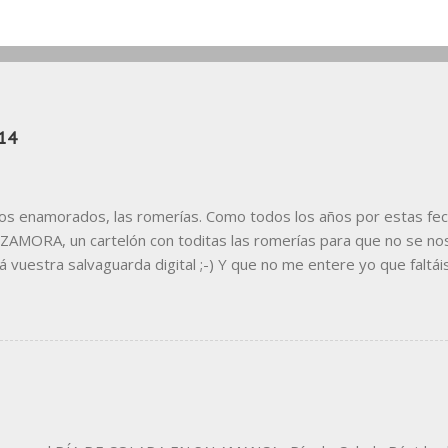
14
los enamorados, las romerías. Como todos los años por estas fec
AMORA, un cartelón con toditas las romerías para que no se nos
á vuestra salvaguarda digital ;-) Y que no me entere yo que faltái
r. Si necesitáis leerla mejor, Aquí la tenéis en jpg Y también en 
ea vuestro uso personal (que alguno ya lo ha hecho), ya sabéis, p