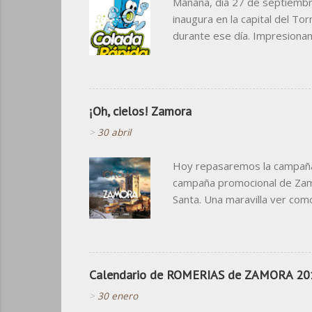
Mañana, día 27 de septiembr
inaugura en la capital del T
durante ese día. Impresiona
grande. Destacar, que los du
el principio, cosa que ojalá 
colorista y de estilo cómic s
visita... Y después, el diseño
¡Oh, cielos! Zamora
>
30 abril
Hoy repasaremos la campaña q
campaña promocional de Zamor
Santa. Una maravilla ver com
en las vallas del Metro de M
"¡Oh, cielos! " fue pensada c
noventa se popularizó "de Mad
Madrid a Zamora " En esta cam
Calendario de ROMERIAS de ZAMORA 20
>
30 enero