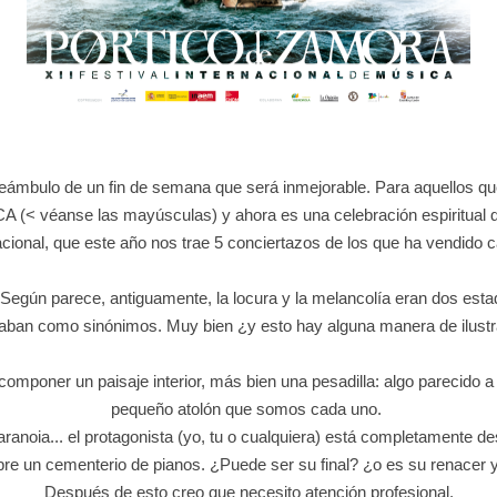
reámbulo de un fin de semana que será inmejorable. Para aquellos q
A (< véanse las mayúsculas) y ahora es una celebración espiritual q
cional, que este año nos trae 5 conciertazos de los que ha vendido c
 Según parece, antiguamente, la locura y la melancolía eran dos es
izaban como sinónimos. Muy bien ¿y esto hay alguna manera de ilustr
 componer un paisaje interior, más bien una pesadilla: algo parecido a
pequeño atolón que somos cada uno.
aranoia... el protagonista (yo, tu o cualquiera) está completamente 
bre un cementerio de pianos. ¿Puede ser su final? ¿o es su renacer y
Después de esto creo que necesito atención profesional.