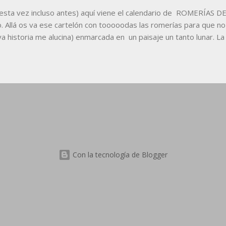
sta vez incluso antes) aquí viene el calendario de ROMERÍAS 
o. Allá os va ese cartelón con tooooodas las romerías para que no
a historia me alucina) enmarcada en un paisaje un tanto lunar. La 
mejor, también la versión en pdf aqui abajo: v v v v CALENDARIO
ea vuestro uso personal (que sigue habiendo geste pillina), por l
Con la tecnología de Blogger