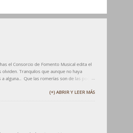
has el Consorcio de Fomento Musical edita el
 olviden. Tranquilos que aunque no haya
s a alguna... Que las romerías son de las pocas
pdf aqui abajo: v v v v Y si utilizáis el
(+) ABRIR Y LEER MÁS
or lo menos citad al dueño: el CFMZ.