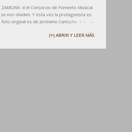
DE ZAMORA d el Consorcio de Fomento Musical.
 se nos olviden. Y esta vez la protagonista es
foto original es de Jerónimo Cantuche. Y si
 2015 PDF Recordad que si utilizáis el
(+) ABRIR Y LEER MÁS
o menos citad al dueño: el CFMZ .