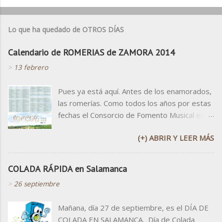
Lo que ha quedado de OTROS DÍAS
Calendario de ROMERIAS de ZAMORA 2014
>
13 febrero
Pues ya está aquí. Antes de los enamorados,
las romerías. Como todos los años por estas
fechas el Consorcio de Fomento Musical edita
el calendario de ROMERÍAS DE ZAMORA, un
(+) ABRIR Y LEER MÁS
cartelón con toditas las romerías para que no
se nos olviden. Tranquilos que aunque no
haya carteles para todos, aquí está vuestra
COLADA RÁPIDA en Salamanca
salvaguarda digital ;-) Y que no me entere yo
>
26 septiembre
que faltáis a alguna... Que las romerías son
de las pocas cosas que no nos podrán quitar.
Mañana, día 27 de septiembre, es el DÍA DE
Si necesitáis leerla mejor, Aquí la tenéis en
COLADA EN SALAMANCA. Día de Colada